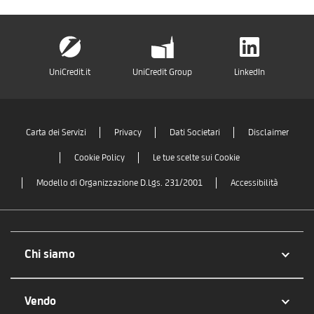
UniCredit.it
UniCredit Group
LinkedIn
Carta dei Servizi
Privacy
Dati Societari
Disclaimer
Cookie Policy
Le tue scelte sui Cookie
Modello di Organizzazione D.Lgs. 231/2001
Accessibilità
Chi siamo
Vendo