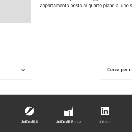
appartamento posto al quarto piano di uno s
Amoruso. L'immobile presenta un affaccio su via Camillo Rosalba e si trova in buono stato
manutentivo. Al suo interno, è composto da 
cucina abitabile con balcone, due camere da l
sono dotate di ampi infissi che rendendo l'ab
dotazioni di cui dispone, l'impianto di videoci
con vetrocamera, l'impianto di riscaldament
condizionamento. A completare la proprietà 
dal vano scala, situato al quinto piano di copertura. La zona è ottimamente servita,
ogni livello e locali commerciali di qualsiasi genere. Per valutare la propost
Cerca per 
personalizzata sulle vostre esigenze, è possi
800.896.968.
UniCredit.it
UniCredit Group
LinkedIn