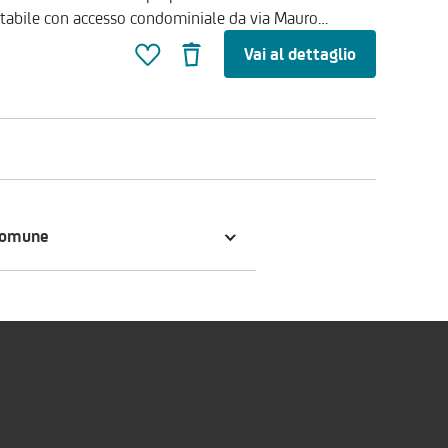
tabile con accesso condominiale da via Mauro
Vai al dettaglio
ingresso su ampio disimpegno, corridoio, soggiorno,
etto, studio, ripostiglio e due bagni. Tutte le camere
itazione, esposta a sud-ovest, molto luminosa. Tra le
tofono, gli infissi esterni in alluminio a taglio termico
o autonomo con caldaia a metano e l'impianto di
un locale deposito, con accesso interno indipendente
 con scuole di
a commerciale
comune
bile chiamare il numero verde di UniCredit RE Services