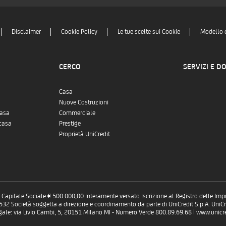
Disclaimer
Cookie Policy
Le tue scelte sui Cookie
Modello 
CERCO
SERVIZI E D
Casa
Nuove Costruzioni
casa
Commerciale
casa
Prestige
Proprietà UniCredit
 - Capitale Sociale € 500.000,00 Interamente versato Iscrizione al Registro delle Im
 Società soggetta a direzione e coordinamento da parte di UniCredit S.p.A. UniCre
gale: via Livio Cambi, 5, 20151 Milano MI - Numero Verde 800.89.69.68 | www.unicred