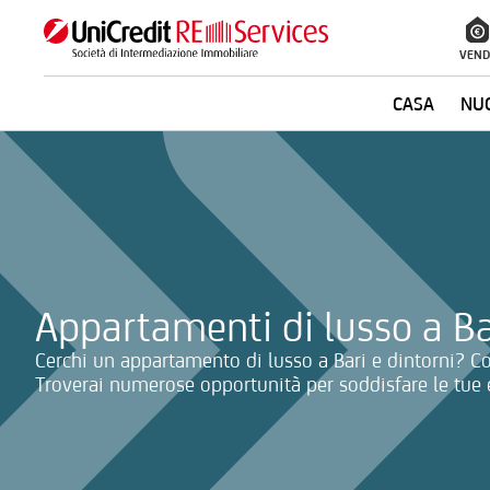
VEND
CASA
NUO
La ricerca verrà inviata automaticamente alla selezione delle inf
Appartamenti di lusso a Ba
Cerchi un appartamento di lusso a Bari e dintorni? Co
Troverai numerose opportunità per soddisfare le tue 