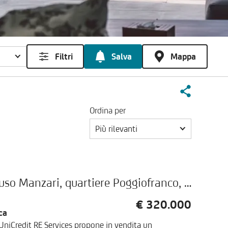
Filtri
Salva
Mappa
Ordina per
Più rilevanti
Appartamento, via Mauro Amoruso Manzari, quartiere Poggiofranco, Bari
€ 320.000
ca
 UniCredit RE Services propone in vendita un