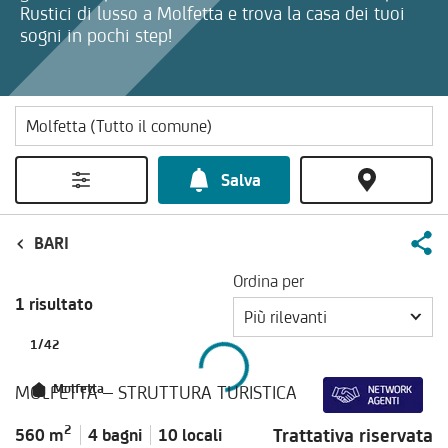
Rustici di lusso a Molfetta e trova la casa dei tuoi
sogni in pochi step!
Salva
BARI
Ordina per
1 risultato
Più rilevanti
1
/
42
MOLFETTA – STRUTTURA TURISTICA
Molfetta
2
Trattativa riservata
560 m
4 bagni
10 locali