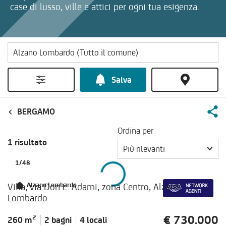
case di lusso, ville e attici per ogni tua esigenza.
Salva
BERGAMO
Ordina per
1 risultato
Più rilevanti
1
/
48
Villa, via Don E. Adami, zona Centro, Alzano
Alzano Lombardo
Lombardo
€ 730.000
2
260 m
2 bagni
4 locali