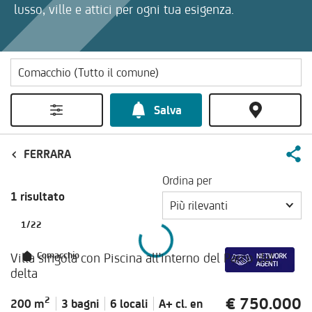
lusso, ville e attici per ogni tua esigenza.
Salva
FERRARA
Ordina per
1 risultato
Più rilevanti
1
/
22
Villa singola con Piscina all'interno del Parco del
Comacchio
delta
€ 750.000
2
200 m
3 bagni
6 locali
A+ cl.
en