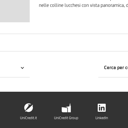
nelle colline lucchesi con vista panoramica, d
(150 mq ciascuna). La prima unità si compon
e ripostiglio; un'ampia scala con rifiniture i
due camere matrimoniali, cabina armadi, bag
luminosissima veranda, per poi proseguire nel
compone inoltre di sala da pranzo, cucina e
matrimoniali, una cameretta e un secondo bag
terreno, in parte coltivati a oliveto, piscina 
Per motivi di riservatezza, la geolocalizzazio
l'indirizzo esatto dell'immobile. Edificio di 
Cerca per 
kWh.m2 anno
UniCredit.it
UniCredit Group
LinkedIn