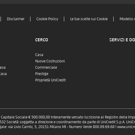
Disclaimer
Cookie Policy
Le tue scelte sui Cookie
Modello 
CERCO
SERVIZI E D
Casa
Nuove Costruzioni
casa
Commerciale
casa
Prestige
Proprietà UniCredit
 - Capitale Sociale € 500.000,00 Interamente versato Iscrizione al Registro delle Im
 Società soggetta a direzione e coordinamento da parte di UniCredit S.p.A. UniCre
gale: via Livio Cambi, 5, 20151 Milano MI - Numero Verde 800.89.69.68 | www.unicred