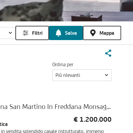
Filtri
Salva
Mappa
Ordina per
Più rilevanti
Rustico, via Località Maracci,, zona San Martino In Freddana Monsagr, Pescaglia
€ 1.200.000
tica
n vendita splendido casale ristrutturato, immerso