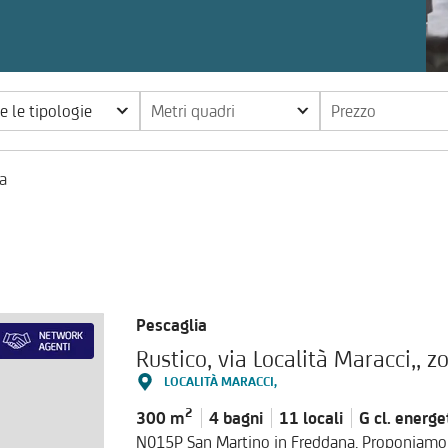
te le tipologie
Metri quadri
Prezzo
a
Pescaglia
LOCALITÀ MARACCI,
2
300 m
4 bagni
11 locali
G cl.
energe
N015P San Martino in Freddana. Proponiamo i