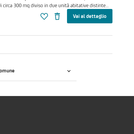
i circa 300 mq diviso in due unità abitative distinte
e di ampio salone con camino, cucina abitabile, bagno
Vai al dettaglio
n pietra ci conduce al piano superiore, dove troviamo
no e cameretta. Accediamo alla seconda unità da una
l'ampio salone con caminetto; il piano terra si
 bagno. Al piano superiore troviamo due camere
no con vasca. La proprietà è corredata da 3 ettari di
e annesso in pietra, anch'esso totalmente ristrutturato.
ne dell'immobile indica la zona in particolare, ma non
classe G indice di prestazione energetica globale 218,00
comune