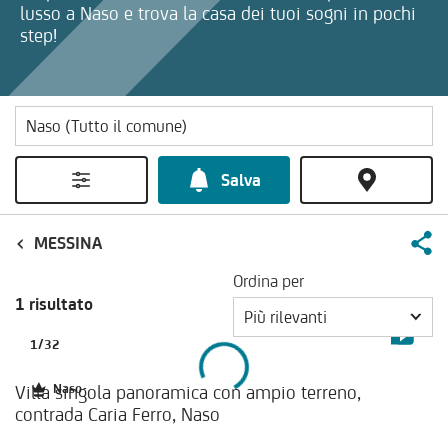
lusso a Naso e trova la casa dei tuoi sogni in pochi
step!
Salva
MESSINA
Ordina per
1 risultato
Più rilevanti
1
/
32
Villa singola panoramica con ampio terreno,
Naso
contrada Caria Ferro, Naso