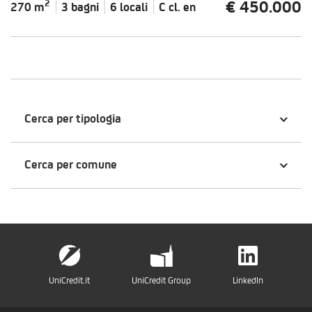
€ 450.000
2
270 m
3 bagni
6 locali
C cl.
en
Cerca per tipologia
Cerca per comune
UniCredit.it
UniCredit Group
LinkedIn