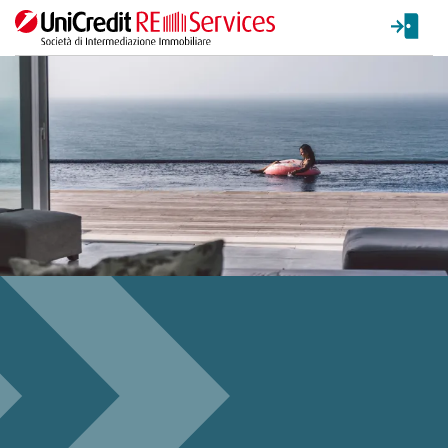
La ricerca verrà inviata automaticamente alla selezione delle inf