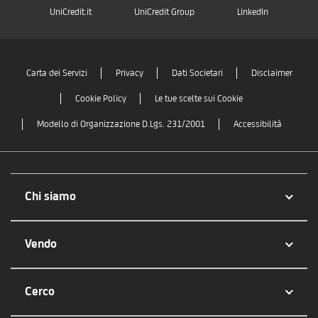
UniCredit.it
UniCredit Group
LinkedIn
Carta dei Servizi
Privacy
Dati Societari
Disclaimer
Cookie Policy
Le tue scelte sui Cookie
Modello di Organizzazione D.Lgs. 231/2001
Accessibilità
Chi siamo
Vendo
Cerco