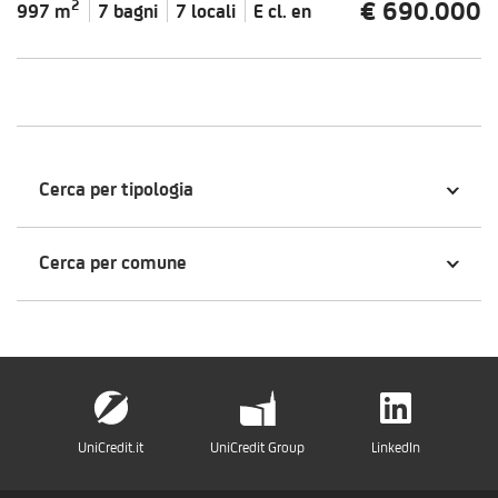
€ 690.000
2
997 m
7 bagni
7 locali
E cl.
en
Cerca per tipologia
Cerca per comune
UniCredit.it
UniCredit Group
LinkedIn