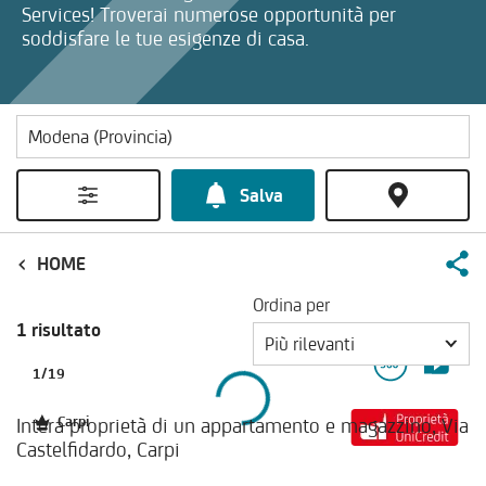
Services! Troverai numerose opportunità per
soddisfare le tue esigenze di casa.
Salva
HOME
Ordina per
1 risultato
Più rilevanti
1
/
19
Intera proprietà di un appartamento e magazzino, Via
Carpi
Castelfidardo, Carpi