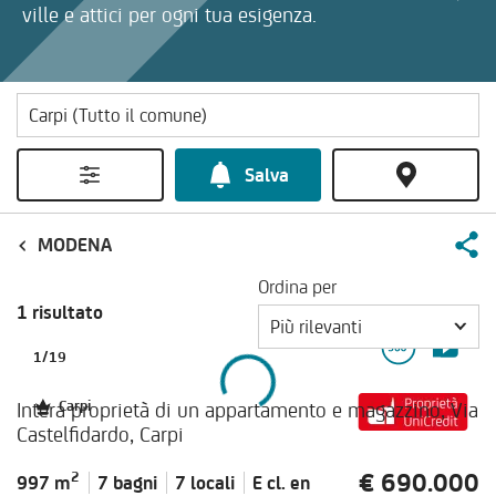
ville e attici per ogni tua esigenza.
Salva
MODENA
Ordina per
1 risultato
Più rilevanti
1
/
19
Intera proprietà di un appartamento e magazzino, Via
Carpi
Castelfidardo, Carpi
€ 690.000
2
997 m
7 bagni
7 locali
E cl.
en