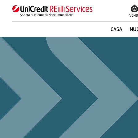
VEND
CASA
NUO
La ricerca verrà inviata automaticamente alla selezione delle inf