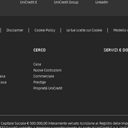
UniCredit.it
UniCredit Group
LinkedIn
Disclaimer
Cookie Policy
Le tue scelte sui Cookie
Modello 
CERCO
SERVIZI E D
Casa
Nuove Costruzioni
casa
Commerciale
casa
Prestige
Proprietà UniCredit
 - Capitale Sociale € 500.000,00 Interamente versato Iscrizione al Registro delle Im
 Società soggetta a direzione e coordinamento da parte di UniCredit S.p.A. UniCre