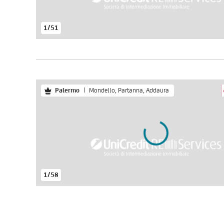
1
/
51
Palermo
|
Mondello, Partanna, Addaura
1
/
58