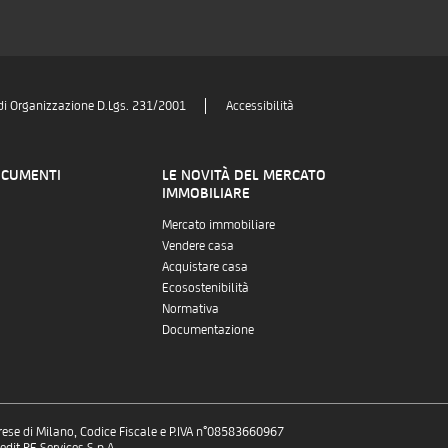
di Organizzazione D.Lgs. 231/2001
Accessibilità
OCUMENTI
LE NOVITÀ DEL MERCATO
IMMOBILIARE
Mercato immobiliare
Vendere casa
Acquistare casa
Ecosostenibilità
Normativa
Documentazione
prese di Milano, Codice Fiscale e P.IVA n°08583660967
dit RE Services S.p.A.