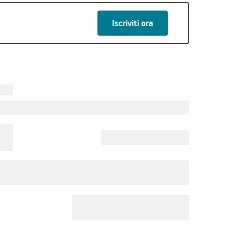
mere, un ulteriore bagno e terrazzi da cui si gode di
al piano seminterrato, anche esso raggiungibile
Iscriviti ora
 e bagno. Il meraviglioso portico,
biente ideale per trascorrere piacevoli momenti di
istrutturata e
izzata sulle vostre esigenze, è possibile chiamare il
96.968.