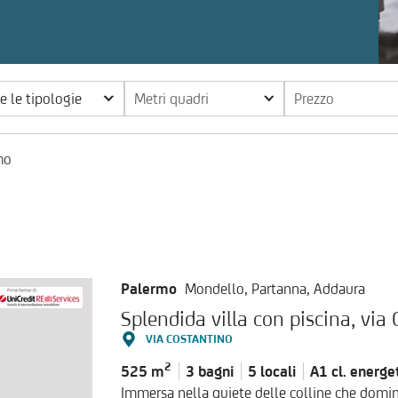
te le tipologie
Metri quadri
Prezzo
mo
Palermo
Mondello, Partanna, Addaura
Splendida villa con piscina, via
VIA COSTANTINO
2
525 m
3 bagni
5 locali
A1 cl.
energe
Immersa nella quiete delle colline che domin