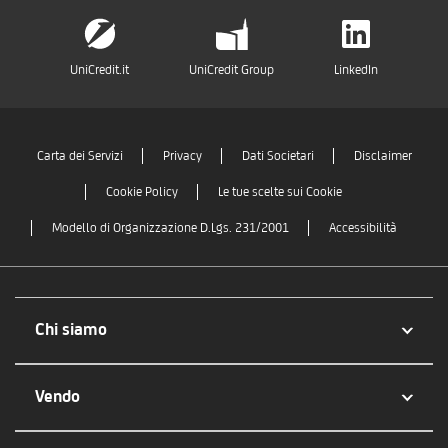
UniCredit.it
UniCredit Group
LinkedIn
Carta dei Servizi
Privacy
Dati Societari
Disclaimer
Cookie Policy
Le tue scelte sui Cookie
Modello di Organizzazione D.Lgs. 231/2001
Accessibilità
Chi siamo
Vendo