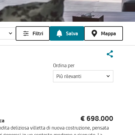
Filtri
Salva
Mappa
Ordina per
Più rilevanti
€ 698.000
ca