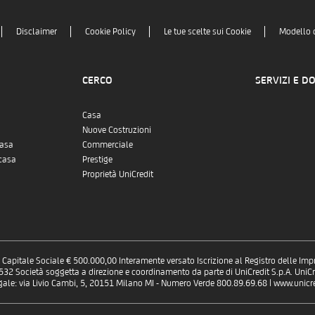
Disclaimer
Cookie Policy
Le tue scelte sui Cookie
Modello 
CERCO
SERVIZI E D
Casa
Nuove Costruzioni
casa
Commerciale
casa
Prestige
Proprietà UniCredit
 - Capitale Sociale € 500.000,00 Interamente versato Iscrizione al Registro delle Im
 Società soggetta a direzione e coordinamento da parte di UniCredit S.p.A. UniCre
gale: via Livio Cambi, 5, 20151 Milano MI - Numero Verde 800.89.69.68 | www.unicred