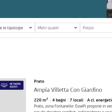
te le tipologie
Metri quadri
Prezzo
Prato
Ampia Villetta Con Giardino
2
220 m
4 bagni
7 locali
A cl.
energeti
Prato, zona Fontanelle: EssePi propone in vendita deliziosa villetta di nuova costruzione, pensata