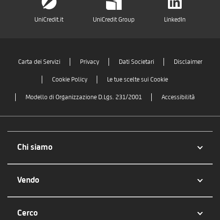
UniCredit.it
UniCredit Group
LinkedIn
Carta dei Servizi
Privacy
Dati Societari
Disclaimer
Cookie Policy
Le tue scelte sui Cookie
Modello di Organizzazione D.Lgs. 231/2001
Accessibilità
Chi siamo
Vendo
Cerco