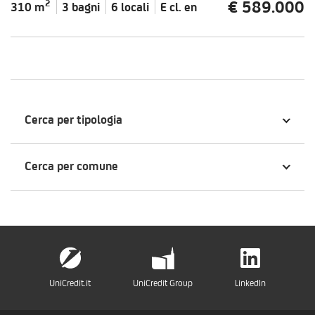
€ 589.000
2
310 m
3 bagni
6 locali
E cl.
en
Cerca per tipologia
Cerca per comune
UniCredit.it
UniCredit Group
LinkedIn