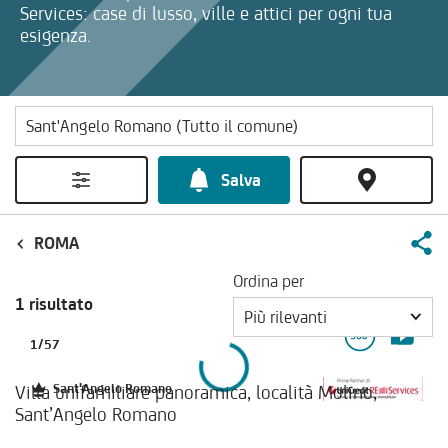
Services: case di lusso, ville e attici per ogni tua
esigenza.
Salva
ROMA
Ordina per
1 risultato
Più rilevanti
1
/
57
Villa unifamiliare panoramica, località Molino,
Sant'Angelo Romano
Sant’Angelo Romano