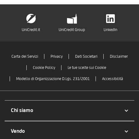
UniCredit.it
UniCredit Group
LinkedIn
Carta dei Servizi
Privacy
Dati Societari
Disclaimer
Cookie Policy
Le tue scelte sui Cookie
Modello di Organizzazione D.Lgs. 231/2001
Accessibilità
Chi siamo
Vendo