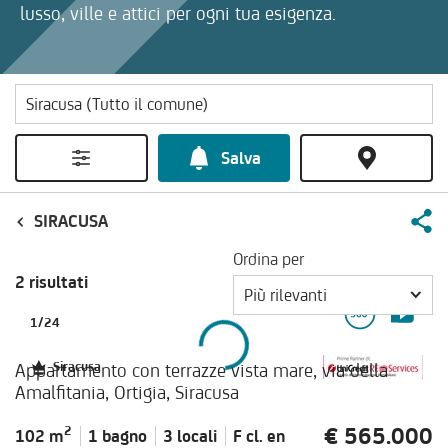
lusso, ville e attici per ogni tua esigenza.
Salva
SIRACUSA
Ordina per
2 risultati
Più rilevanti
1
/
24
Appartamento con terrazze vista mare, via della
Siracusa
Amalfitania, Ortigia, Siracusa
€ 565.000
2
102 m
1 bagno
3 locali
F cl.
en