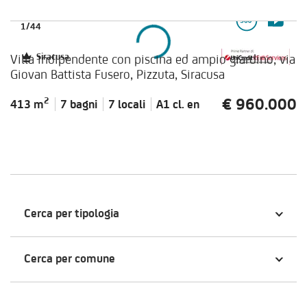
1
/
44
Villa indipendente con piscina ed ampio giardino, via
Siracusa
Giovan Battista Fusero, Pizzuta, Siracusa
€ 960.000
2
413 m
7 bagni
7 locali
A1 cl.
en
Cerca per tipologia
Cerca per comune