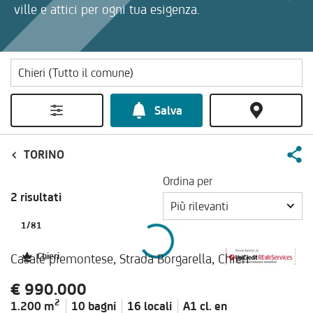
ville e attici per ogni tua esigenza.
Salva
TORINO
Ordina per
2 risultati
Più rilevanti
1
/
81
Casale piemontese, Strada Borgarella, Chieri
Chieri
€ 990.000
2
1.200 m
10 bagni
16 locali
A1 cl.
en