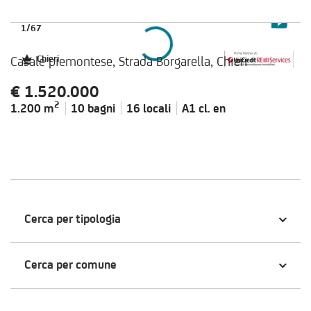
1
/
67
Casale piemontese, Strada Borgarella, Chieri
Chieri
€ 1.520.000
2
1.200 m
10 bagni
16 locali
A1 cl.
en
Cerca per tipologia
Cerca per comune