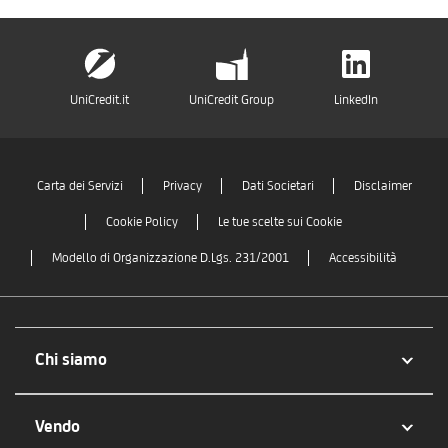
UniCredit.it
UniCredit Group
LinkedIn
Carta dei Servizi
Privacy
Dati Societari
Disclaimer
Cookie Policy
Le tue scelte sui Cookie
Modello di Organizzazione D.Lgs. 231/2001
Accessibilità
Chi siamo
Vendo