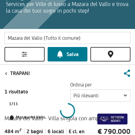
Services per Ville di lusso a Mazara del Vallo e trova
la casa dei tuoi sogni in pochi step!
Salva
TRAPANI
Ordina per
1 risultato
Più rilevanti
1
/
11
Mazara del Vallo - Villa singola con ampio terreno
Mazara del Vallo
€ 790.000
2
484 m
2 bagni
6 locali
E cl.
en