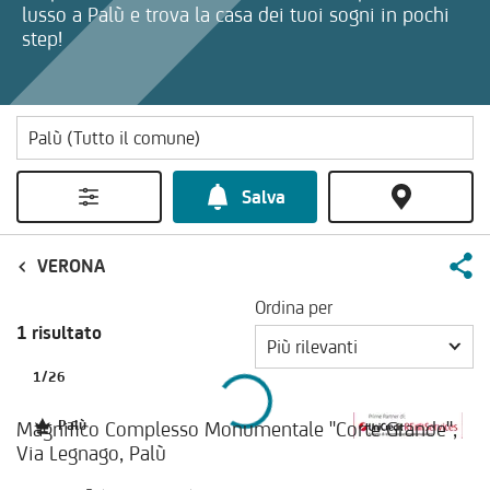
lusso a Palù e trova la casa dei tuoi sogni in pochi
step!
Salva
VERONA
Ordina per
1 risultato
Più rilevanti
1
/
26
Magnifico Complesso Monumentale "Corte Grande",
Palù
Via Legnago, Palù