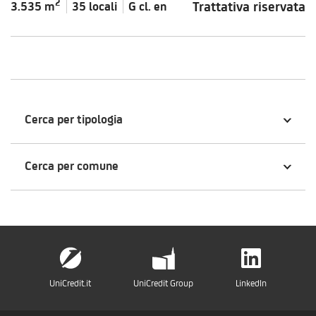
2
Trattativa riservata
3.535 m
35 locali
G cl.
en
Cerca per tipologia
Cerca per comune
UniCredit.it
UniCredit Group
LinkedIn