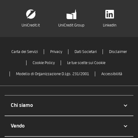
UniCredit.it
UniCredit Group
LinkedIn
Carta dei Servizi
Privacy
Dati Societari
Disclaimer
Cookie Policy
Le tue scelte sui Cookie
Modello di Organizzazione D.Lgs. 231/2001
Accessibilità
Chi siamo
Vendo