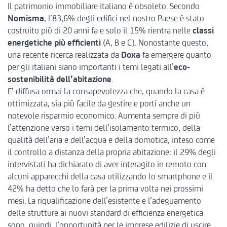
Il patrimonio immobiliare italiano è obsoleto. Secondo
Nomisma
, l’83,6% degli edifici nel nostro Paese è stato
costruito più di 20 anni fa e solo il 15% rientra nelle
classi
energetiche più efficienti
(A, B e C). Nonostante questo,
una recente ricerca realizzata da
Doxa
fa emergere quanto
per gli italiani siano importanti i temi legati all’
eco-
sostenibilità dell’abitazione
.
E’ diffusa ormai la consapevolezza che, quando la casa è
ottimizzata, sia più facile da gestire e porti anche un
notevole risparmio economico. Aumenta sempre di più
l’attenzione verso i temi dell’isolamento termico, della
qualità dell’aria e dell’acqua e della domotica, inteso come
il controllo a distanza della propria abitazione: il 29% degli
intervistati ha dichiarato di aver interagito in remoto con
alcuni apparecchi della casa utilizzando lo smartphone e il
42% ha detto che lo farà per la prima volta nei prossimi
mesi. La riqualificazione dell’esistente e l’adeguamento
delle strutture ai nuovi standard di efficienza energetica
sono, quindi, l’opportunità per le imprese edilizie di uscire