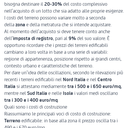
bisogna destinare il
20-30%
del costo complessivo
nell’acquisto di un lotto che sia adatto alle proprie esigenze.
I costi del terreno possono variare molto a seconda
della
zona
e della metratura che si intende acquistare.
Al momento dell’acquisto si deve tenere conto anche
dell’
imposta di registro
, pari al
9%
del suo valore. È
opportuno ricordare che i prezzi dei terreni edificabili
cambiano a loro volta in base a una serie di variabili:
regione di appartenenza, posizione rispetto ai grandi centri,
contesto urbano e caratteristiche del terreno.
Per dare un’idea delle oscillazioni, secondo le rilevazioni più
recenti i terreni edificabili nel
Nord Italia
e nel
Centro
Italia
si attestano mediamente
tra i 500 e i 650 euro/mq
,
mentre nel
Sud Italia
e nelle
Isole
i valori medi oscillano
tra i 300 e i 400 euro/mq
.
Quali sono i costi di costruzione
Riassumiamo le principali voci di costo di costruzione:
Terreno
edificabile: in base alla zona il prezzo oscilla tra i
490 e i 670 euro/mq.