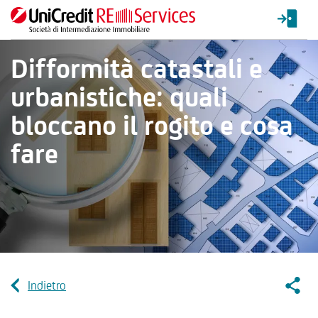
Difformità catastali e
urbanistiche: quali
bloccano il rogito e cosa
fare
Socia