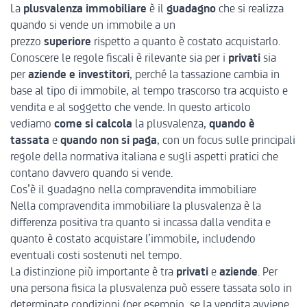
La
plusvalenza immobiliare
è il
guadagno
che si realizza
quando si vende un immobile a un
prezzo
superiore
rispetto a quanto è costato acquistarlo.
Conoscere le regole fiscali è rilevante sia per i
privati
sia
per
aziende e investitori
, perché la tassazione cambia in
base al tipo di immobile, al tempo trascorso tra acquisto e
vendita e al soggetto che vende. In questo articolo
vediamo
come si calcola
la plusvalenza,
quando è
tassata
e
quando non si paga
, con un focus sulle principali
regole della normativa italiana e sugli aspetti pratici che
contano davvero quando si vende.
Cos’è il guadagno nella compravendita immobiliare
Nella compravendita immobiliare la plusvalenza è la
differenza positiva tra quanto si incassa dalla vendita e
quanto è costato acquistare l’immobile, includendo
eventuali costi sostenuti nel tempo.
La distinzione più importante è tra
privati
e
aziende
. Per
una persona fisica la plusvalenza può essere tassata solo in
determinate condizioni (per esempio, se la vendita avviene