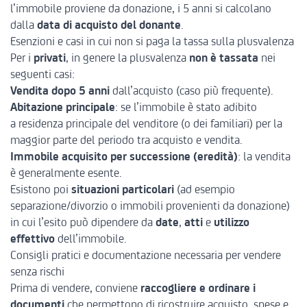
l’immobile proviene da donazione, i 5 anni si calcolano
dalla
data di acquisto del donante
.
Esenzioni e casi in cui non si paga la tassa sulla plusvalenza
Per i
privati
, in genere la plusvalenza
non è tassata
nei
seguenti casi:
Vendita dopo 5 anni
dall’acquisto (caso più frequente).
Abitazione principale
: se l’immobile è stato adibito
a residenza principale del venditore (o dei familiari) per la
maggior parte del periodo tra acquisto e vendita.
Immobile acquisito per successione (eredità)
: la vendita
è generalmente esente.
Esistono poi
situazioni particolari
(ad esempio
separazione/divorzio o immobili provenienti da donazione)
in cui l’esito può dipendere da
date
,
atti
e
utilizzo
effettivo
dell’immobile.
Consigli pratici e documentazione necessaria per vendere
senza rischi
Prima di vendere, conviene
raccogliere e ordinare i
documenti
che permettono di ricostruire acquisto, spese e