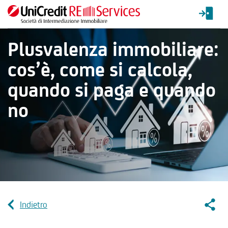
Plusvalenza immobiliare:
cos’è, come si calcola,
quando si paga e quando
no
Socia