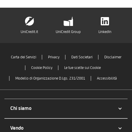
UniCredit.it
UniCredit Group
LinkedIn
Carta dei Servizi
Privacy
Dati Societari
Disclaimer
Cookie Policy
Le tue scelte sui Cookie
Modello di Organizzazione D.Lgs. 231/2001
Accessibilità
Chi siamo
Vendo