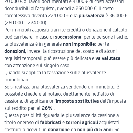
20.000 € di lavori documentati e 4.000 € di costi accessori
riconducibili all’acquisto; rivendi a 260.000 €. Il costo
complessivo diventa 224.000 € e la
plusvalenza
è 36.000 €
(260.000 – 224.000).
Per immobili acquisiti tramite eredità o donazione il calcolo
può cambiare. In caso di
successione
, per le persone fisiche,
la plusvalenza è in generale
non imponibile
; per le
donazioni
, invece, la ricostruzione del costo e di alcuni
requisiti temporali può essere più delicata e
va valutata
con attenzione sul singolo caso.
Quando si applica la tassazione sulle plusvalenze
immobiliari
Se si realizza una plusvalenza vendendo un immobile, è
possibile chiedere al notaio, direttamente nell’atto di
cessione, di applicare un’
imposta sostitutiva
dell’
imposta
sul reddito pari al
26%
.
Questa possibilità riguarda le plusvalenze da cessione a
titolo oneroso di
fabbricati
e
terreni agricoli
acquistati,
costruiti o ricevuti in
donazione
da
non più di 5 anni
. Se