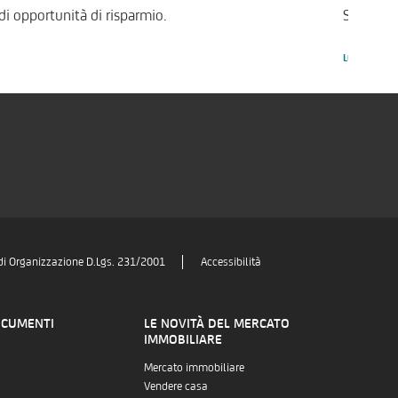
i opportunità di risparmio.
Superbonu
LEGGI ARTI
di Organizzazione D.Lgs. 231/2001
Accessibilità
OCUMENTI
LE NOVITÀ DEL MERCATO
IMMOBILIARE
Mercato immobiliare
Vendere casa