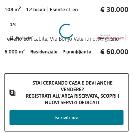
€ 30.000
2
108 m
12 locali
Esente cl.
en
1
/
6
Terreno edificabile, Via Borgo Valentino, Arignano
Arignano
€ 60.000
2
6.000 m
Residenziale
Pianeggiante
STAI CERCANDO CASA E DEVI ANCHE
VENDERE?
REGISTRATI ALL'AREA RISERVATA, SCOPRI I
NUOVI SERVIZI DEDICATI.
Iscriviti ora