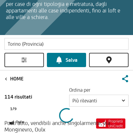
per case di ogni tipologia e metratura, dagli
appartamenti alle case indipendenti, fino ai loft e
alle ville a schiera.
Salva
HOME
Ordina per
114 risultati
Più rilevanti
1
/
9
Posti auto, vendibili anche singolarmente, via
Oulx
Monginevro, Oulx