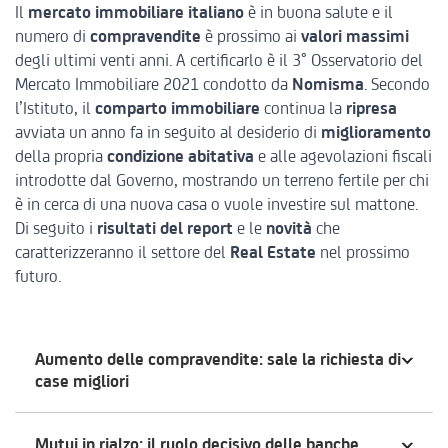
Il
mercato immobiliare italiano
è in buona salute e il
numero di
compravendite
è prossimo ai
valori massimi
degli ultimi venti anni. A certificarlo è
il 3° Osservatorio del
Mercato Immobiliare 2021
condotto da
Nomisma
. Secondo
l’Istituto, il
comparto immobiliare
continua la
ripresa
avviata un anno fa in seguito al desiderio di
miglioramento
della propria
condizione abitativa
e alle
agevolazioni fiscali
introdotte dal Governo
, mostrando un terreno fertile per chi
è in cerca di una nuova casa o vuole investire sul mattone.
Di seguito i
risultati del report
e le
novità
che
caratterizzeranno il settore del
Real Estate
nel prossimo
futuro.
Aumento delle compravendite: sale la richiesta di
case migliori
Mutui in rialzo: il ruolo decisivo delle banche