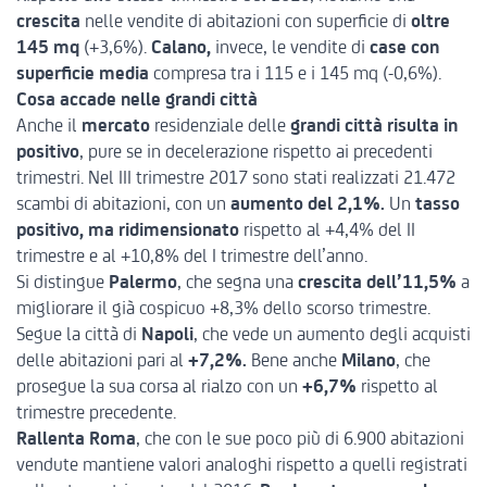
crescita
nelle vendite di abitazioni con superficie di
oltre
145 mq
(+3,6%).
Calano,
invece, le vendite di
case con
superficie media
compresa tra i 115 e i 145 mq (-0,6%).
Cosa accade nelle grandi città
Anche il
mercato
residenziale delle
grandi città risulta in
positivo
, pure se in decelerazione rispetto ai precedenti
trimestri. Nel III trimestre 2017 sono stati realizzati 21.472
scambi di abitazioni, con un
aumento del 2,1%.
Un
tasso
positivo, ma ridimensionato
rispetto al +4,4% del II
trimestre e al +10,8% del I trimestre dell’anno.
Si distingue
Palermo
, che segna una
crescita dell’11,5%
a
migliorare il già cospicuo +8,3% dello scorso trimestre.
Segue la città di
Napoli
, che vede un aumento degli acquisti
delle abitazioni pari al
+7,2%.
Bene anche
Milano
, che
prosegue la sua corsa al rialzo con un
+6,7%
rispetto al
trimestre precedente.
Rallenta Roma
, che con le sue poco più di 6.900 abitazioni
vendute mantiene valori analoghi rispetto a quelli registrati