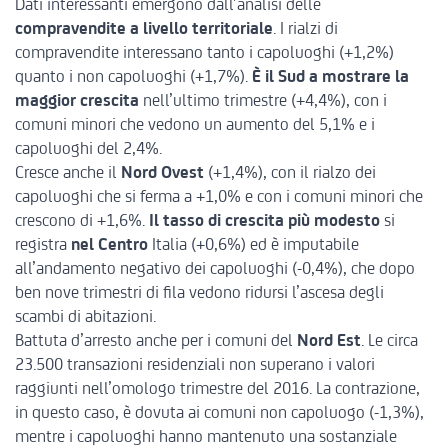
Dati interessanti emergono dall’analisi delle
compravendite a livello territoriale
. I rialzi di
compravendite interessano tanto i capoluoghi (+1,2%)
quanto i non capoluoghi (+1,7%).
È il Sud a mostrare la
maggior crescita
nell’ultimo trimestre (+4,4%), con i
comuni minori che vedono un aumento del 5,1% e i
capoluoghi del 2,4%.
Cresce anche il
Nord Ovest
(+1,4%), con il rialzo dei
capoluoghi che si ferma a +1,0% e con i comuni minori che
crescono di +1,6%.
Il tasso di crescita più modesto
si
registra
nel Centro
Italia (+0,6%) ed è imputabile
all’andamento negativo dei capoluoghi (-0,4%), che dopo
ben nove trimestri di fila vedono ridursi l’ascesa degli
scambi di abitazioni.
Battuta d’arresto anche per i comuni del
Nord Est
. Le circa
23.500 transazioni residenziali non superano i valori
raggiunti nell’omologo trimestre del 2016. La contrazione,
in questo caso, è dovuta ai comuni non capoluogo (-1,3%),
mentre i capoluoghi hanno mantenuto una sostanziale