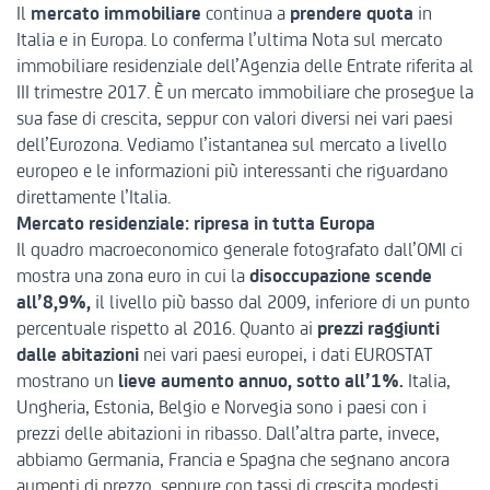
Il
mercato immobiliare
continua a
prendere quota
in
Italia e in Europa. Lo conferma l’ultima
Nota sul mercato
immobiliare residenziale dell’Agenzia delle Entrate
riferita al
III trimestre 2017. È un mercato immobiliare che prosegue la
sua fase di crescita, seppur con valori diversi nei vari paesi
dell’Eurozona. Vediamo l’istantanea sul mercato a livello
europeo e le informazioni più interessanti che riguardano
direttamente l’Italia.
Mercato residenziale: ripresa in tutta Europa
Il quadro macroeconomico generale fotografato dall’OMI ci
mostra una zona euro in cui la
disoccupazione scende
all’8,9%,
il livello più basso dal 2009, inferiore di un punto
percentuale rispetto al 2016. Quanto ai
prezzi raggiunti
dalle abitazioni
nei vari paesi europei, i dati EUROSTAT
mostrano un
lieve aumento annuo, sotto all’1%.
Italia,
Ungheria, Estonia, Belgio e Norvegia sono i paesi con i
prezzi delle abitazioni in ribasso. Dall’altra parte, invece,
abbiamo Germania, Francia e Spagna che segnano ancora
aumenti di prezzo, seppure con tassi di crescita modesti,