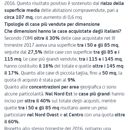
2016. Questo risultato positivo è sostenuto dal
rialzo della
superficie media
delle abitazioni compravendute, pari a
circa 107 mq
, con aumento di 0,6 mq.
Tipologie di case più vendute per dimensione
Che dimensioni hanno le case acquistate dagli italiani?
Secondo l’OMI
oltre il 30%
delle case acquistate nel III
trimestre 2017 aveva una superficie
tra i 50 e gli 85 mq
,
seguite dal
27,5%
delle case con superficie
tra gli 85 e i
115 mq
. Le case più grandi vendute,
tra i 115 e i 145 mq
,
hanno costituito
il 16%
del totale e quelle
oltre i 145 mq
il 17%.
Quanto alle case di piccola taglia, fino a
50 mq
, la
quota di acquisti è stata pari al
9%
.
Quanto alle
concentrazioni per area
geografica ci sono
alcune particolarità.
Nel Nord Est
le
case più grand
i hanno
inciso per
oltre il 40%
sul totale degli acquisti, mentre
quelle
tra i 50 e gli 85 mq
risultano avere un peso
particolare
nel Nord Ovest
e
al Centro
con una quota
oltre
il 60%.
Rispetto allo stesso trimestre del 2016, notiamo una