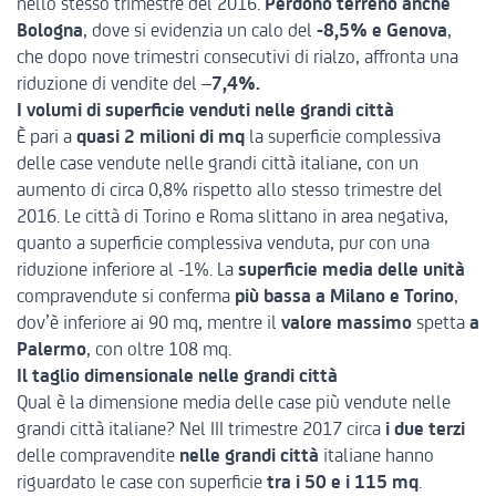
nello stesso trimestre del 2016.
Perdono terreno anche
Bologna
, dove si evidenzia un calo del
-8,5%
e Genova
,
che dopo nove trimestri consecutivi di rialzo, affronta una
riduzione di vendite del –
7,4%.
I volumi di superficie venduti nelle grandi città
È pari a
quasi 2 milioni di mq
la superficie complessiva
delle case vendute nelle grandi città italiane, con un
aumento di circa 0,8% rispetto allo stesso trimestre del
2016. Le città di Torino e Roma slittano in area negativa,
quanto a superficie complessiva venduta, pur con una
riduzione inferiore al -1%. La
superficie media delle unità
compravendute si conferma
più bassa a Milano e Torino
,
dov’è inferiore ai 90 mq, mentre il
valore massimo
spetta
a
Palermo
, con oltre 108 mq.
Il taglio dimensionale nelle grandi città
Qual è la dimensione media delle case più vendute nelle
grandi città italiane? Nel III trimestre 2017 circa
i due terzi
delle compravendite
nelle grandi città
italiane hanno
riguardato le case con superficie
tra i 50 e i 115 mq
.