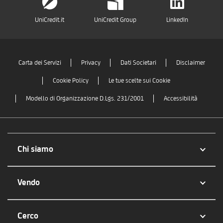
UniCredit.it
UniCredit Group
LinkedIn
Carta dei Servizi
Privacy
Dati Societari
Disclaimer
Cookie Policy
Le tue scelte sui Cookie
Modello di Organizzazione D.Lgs. 231/2001
Accessibilità
Chi siamo
Vendo
Cerco