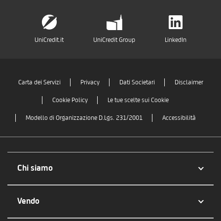
UniCredit.it
UniCredit Group
LinkedIn
Carta dei Servizi
Privacy
Dati Societari
Disclaimer
Cookie Policy
Le tue scelte sui Cookie
Modello di Organizzazione D.Lgs. 231/2001
Accessibilità
Chi siamo
Vendo