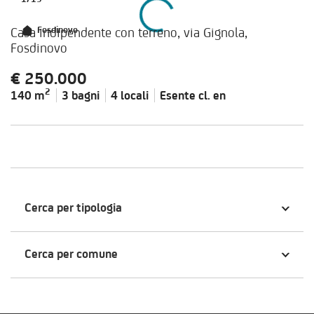
Casa indipendente con terreno, via Gignola,
Fosdinovo
Fosdinovo
€ 250.000
2
140 m
3 bagni
4 locali
Esente cl.
en
Cerca per tipologia
Cerca per comune