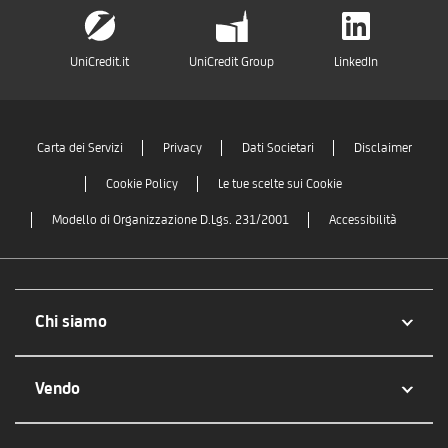
UniCredit.it
UniCredit Group
LinkedIn
Carta dei Servizi
Privacy
Dati Societari
Disclaimer
Cookie Policy
Le tue scelte sui Cookie
Modello di Organizzazione D.Lgs. 231/2001
Accessibilità
Chi siamo
Vendo