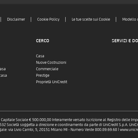
Disclaimer
Cookie Policy
Le tue scelte sui Cookie
Modello 
CERCO
SERVIZI E D
Casa
Nuove Costruzioni
casa
Commerciale
casa
Prestige
Proprietà UniCredit
 - Capitale Sociale € 500.000,00 Interamente versato Iscrizione al Registro delle Im
 Società soggetta a direzione e coordinamento da parte di UniCredit S.p.A. UniCre
gale: via Livio Cambi, 5, 20151 Milano MI - Numero Verde 800.89.69.68 | www.unicred