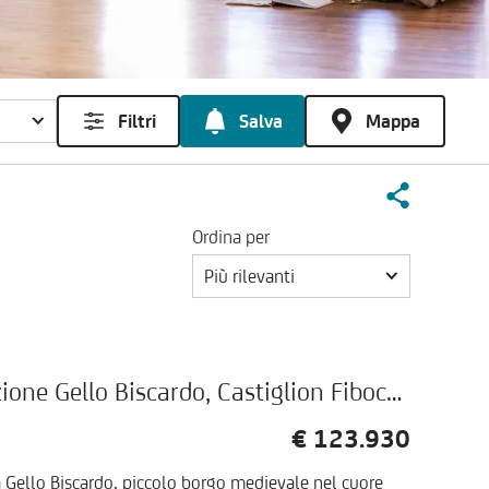
Filtri
Salva
Mappa
Ordina per
Più rilevanti
Casa colonica con annesso, Frazione Gello Biscardo, Castiglion Fibocchi
€ 123.930
à Gello Biscardo, piccolo borgo medievale nel cuore