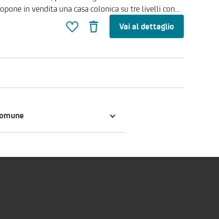
opone in vendita una casa colonica su tre livelli con
Vai al dettaglio
piani per una superficie totale di 170 mq. circa. La
azione che lo riporti al fascino di un tempo; per la sua
eale per chi vuole vivere la quiete della campagna
bile chiamare il numero verde di UniCredit RE Services
comune