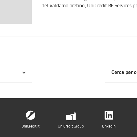
del Valdarno aretino, UniCredit RE Services pr
annesso di 50 mq. circa. Circondato dalla splendida campagna toscana, in posizione collinare e con
comodo accesso, l'immobile si sviluppa su tre 
proprietà necessita di una completa ristruttur
vicinanza al centro abitato è la soluzione id
senza rinunciare ai servizi offerti dalla città. Prezzo trattabile. Per valutare la proposta commerciale
personalizzata sulle vostre esigenze, è possi
800.896.968.
Cerca per 
UniCredit.it
UniCredit Group
LinkedIn