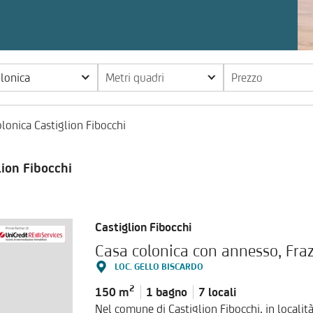
olonica
Metri quadri
Prezzo
lonica Castiglion Fibocchi
lion Fibocchi
Castiglion Fibocchi
LOC. GELLO BISCARDO
2
150 m
1 bagno
7 locali
Nel comune di Castiglion Fibocchi, in localit