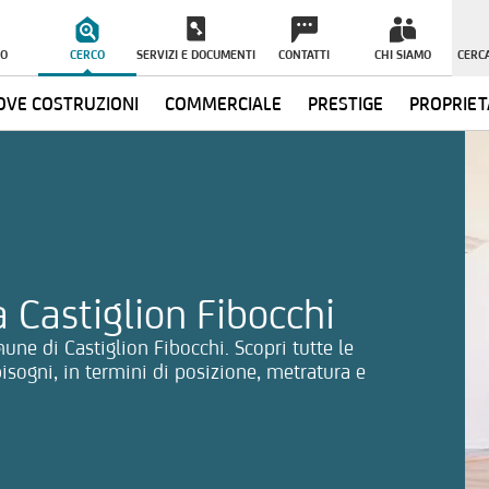
O
CERCO
SERVIZI E DOCUMENTI
CONTATTI
CHI SIAMO
CERCA
VE COSTRUZIONI
COMMERCIALE
PRESTIGE
PROPRIET
ormazioni
 Castiglion Fibocchi
une di Castiglion Fibocchi. Scopri tutte le
 bisogni, in termini di posizione, metratura e