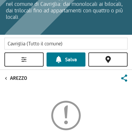
nel comune di Cavriglia: dai monolocali ai bilocali,
dai trilocali fino ad appartamenti con quattro o più
locali.
Salva
AREZZO