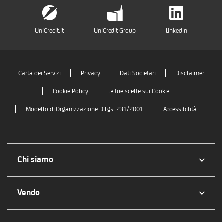
UniCredit.it
UniCredit Group
LinkedIn
Carta dei Servizi
Privacy
Dati Societari
Disclaimer
Cookie Policy
Le tue scelte sui Cookie
Modello di Organizzazione D.Lgs. 231/2001
Accessibilità
Chi siamo
Vendo