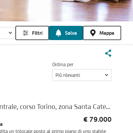
Filtri
Salva
Mappa
Ordina per
Più rilevanti
Trilocale con balcone in zona centrale, corso Torino, zona Santa Caterina, Asti
€ 79.000
ca
dita un trilocale posto al primo piano di uno stabile