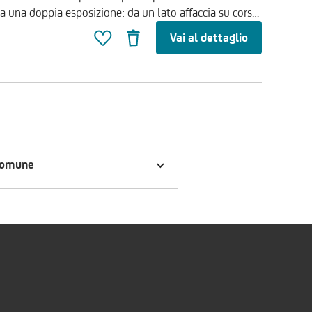
e comode della città e dall’altro, sul tranquillo cortile
Vai al dettaglio
mbe con accesso diretto al balcone) e un bagno di
ico. Completa la proposta la possibilità di acquistare
buiti,
ancora più funzionale. Attualmente l’immobile è
ndo una valida opportunità sia come investimento a
avori di ammodernamento. Per valutare la
stre esigenze, è possibile chiamare il numero verde di
comune