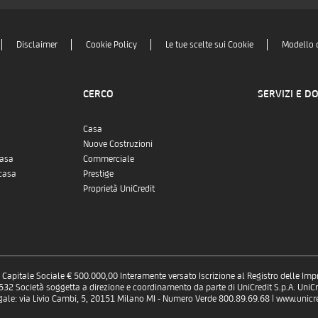
Disclaimer
Cookie Policy
Le tue scelte sui Cookie
Modello 
CERCO
SERVIZI E D
Casa
Nuove Costruzioni
casa
Commerciale
casa
Prestige
Proprietà UniCredit
 - Capitale Sociale € 500.000,00 Interamente versato Iscrizione al Registro delle Im
 Società soggetta a direzione e coordinamento da parte di UniCredit S.p.A. UniCre
gale: via Livio Cambi, 5, 20151 Milano MI - Numero Verde 800.89.69.68 | www.unicred