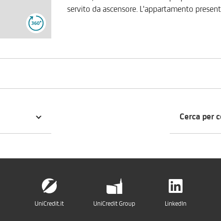
servito da ascensore. L'appartamento presenta una doppia esposizione: da un lato affaccia su corso
Torino, una delle vie di accesso più ricercate 
interno. Internamente, si compone di un ingresso su corridoio, un tinello con cucinino, una camera
da letto matrimoniale, una cameretta (entra
generose dimensioni con vasca e boiler elettr
un box auto di circa 12 mq. nel cortile comune. Gli ambienti risultano luminosi e ben distri
con sfoghi esterni che rendono la soluzione 
locato con ottima resa mensile, rappresenta
reddito, sia come abitazione da personalizzare con l
proposta commerciale personalizzata sulle vo
Cerca per 
UniCredit RE Services 800.896.968.
UniCredit.it
UniCredit Group
LinkedIn