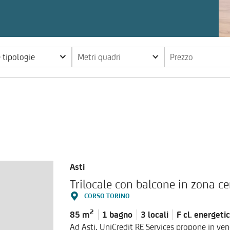
e tipologie
Metri quadri
Prezzo
Asti
CORSO TORINO
2
85 m
1 bagno
3 locali
F cl.
energeti
Ad Asti, UniCredit RE Services propone in ven