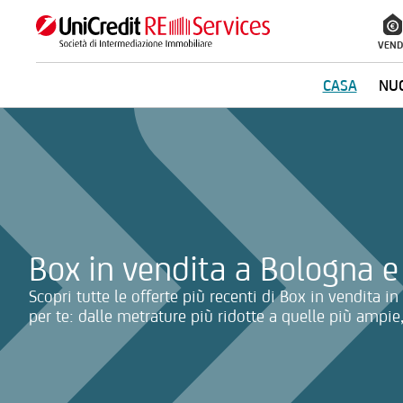
VEND
CASA
NUO
La ricerca verrà inviata automaticamente alla selezione delle inf
Box in vendita a Bologna e
Scopri tutte le offerte più recenti di Box in vendita i
per te: dalle metrature più ridotte a quelle più ampie,