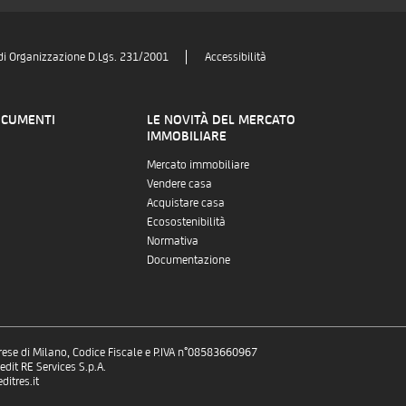
di Organizzazione D.Lgs. 231/2001
Accessibilità
OCUMENTI
LE NOVITÀ DEL MERCATO
IMMOBILIARE
Mercato immobiliare
Vendere casa
Acquistare casa
Ecosostenibilità
Normativa
Documentazione
prese di Milano, Codice Fiscale e P.IVA n°08583660967
dit RE Services S.p.A.
itres.it