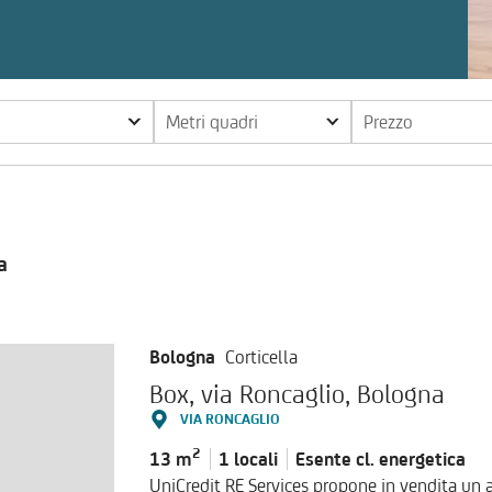
Metri quadri
Prezzo
a
Bologna
Corticella
Box, via Roncaglio, Bologna
VIA RONCAGLIO
2
13 m
1 locali
Esente cl.
energetica
UniCredit RE Services propone in vendita un 