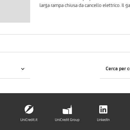
larga rampa chiusa da cancello elettrico. Il garage presenta una pianta regolare ed un'altezza
interna di circa 3,15 metri e dispone di basculante. Per valutare la proposta 
personalizzata sulle vostre esigenze, è possi
800.896.968.
Cerca per 
UniCredit.it
UniCredit Group
LinkedIn