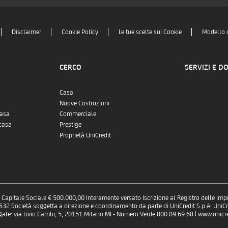
Disclaimer
Cookie Policy
Le tue scelte sui Cookie
Modello 
CERCO
SERVIZI E D
Casa
Nuove Costruzioni
casa
Commerciale
casa
Prestige
Proprietà UniCredit
 - Capitale Sociale € 500.000,00 Interamente versato Iscrizione al Registro delle Im
 Società soggetta a direzione e coordinamento da parte di UniCredit S.p.A. UniCre
gale: via Livio Cambi, 5, 20151 Milano MI - Numero Verde 800.89.69.68 | www.unicred