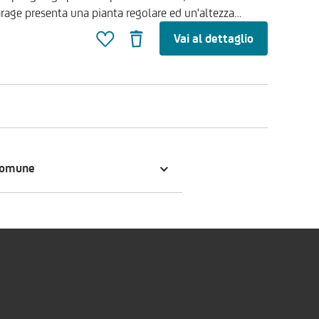
commerciale
Vai al dettaglio
bile chiamare il numero verde di UniCredit RE Services
comune