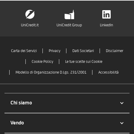
UniCredit.it
UniCredit Group
LinkedIn
Carta dei Servizi
Privacy
Dati Societari
Disclaimer
Cookie Policy
Le tue scelte sui Cookie
Modello di Organizzazione D.Lgs. 231/2001
Accessibilità
Chi siamo
Vendo