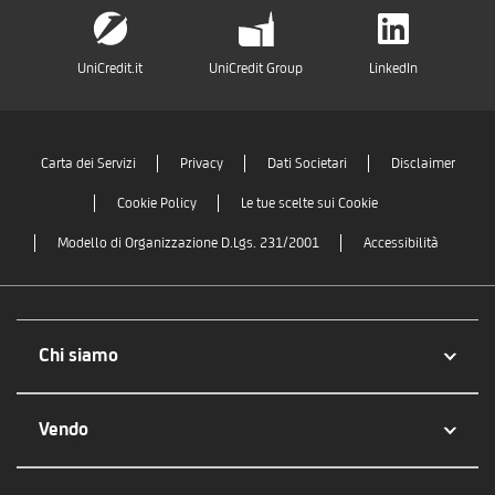
UniCredit.it
UniCredit Group
LinkedIn
Carta dei Servizi
Privacy
Dati Societari
Disclaimer
Cookie Policy
Le tue scelte sui Cookie
Modello di Organizzazione D.Lgs. 231/2001
Accessibilità
Chi siamo
Vendo