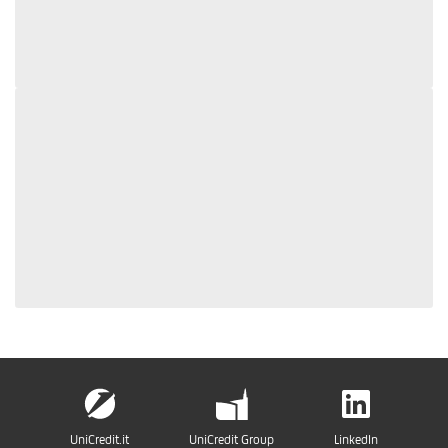
UniCredit.it
UniCredit Group
LinkedIn