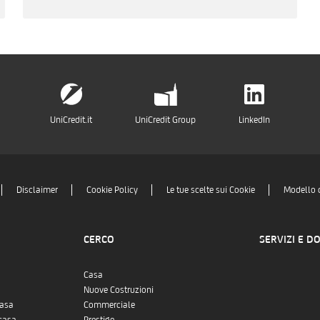
UniCredit.it
UniCredit Group
LinkedIn
Disclaimer
Cookie Policy
Le tue scelte sui Cookie
Modello 
CERCO
SERVIZI E D
Casa
Nuove Costruzioni
casa
Commerciale
casa
Prestige