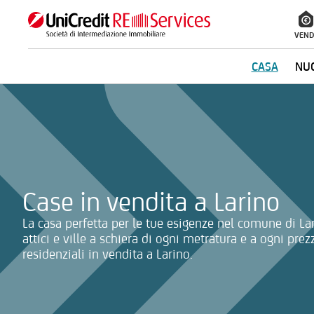
VEND
CASA
NUO
La ricerca verrà inviata automaticamente alla selezione delle inf
Case in vendita a Larino
La casa perfetta per le tue esigenze nel comune di La
attici e ville a schiera di ogni metratura e a ogni prez
residenziali in vendita a Larino.