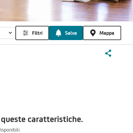
Filtri
Salva
Mappa
ueste caratteristiche.
isponibili.