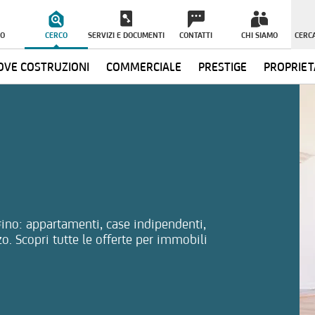
O
CERCO
SERVIZI E DOCUMENTI
CONTATTI
CHI SIAMO
CERCA
VE COSTRUZIONI
COMMERCIALE
PRESTIGE
PROPRIET
ormazioni
rino: appartamenti, case indipendenti,
zo. Scopri tutte le offerte per immobili