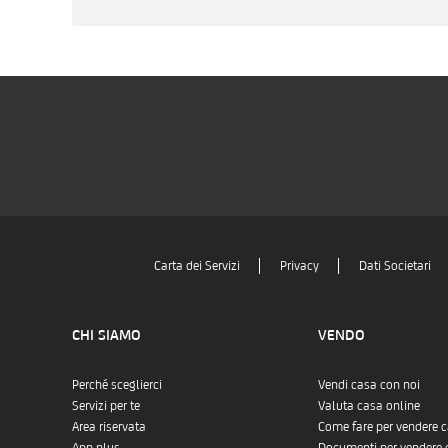
Carta dei Servizi
Privacy
Dati Societari
CHI SIAMO
VENDO
Perché sceglierci
Vendi casa con noi
Servizi per te
Valuta casa online
Area riservata
Come fare per vendere 
App plus
Documenti per vendere 