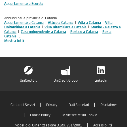
Appartamento a Scordia
Annunci nella provincia di Catania
Appartamento a Catania
Attico a Catania
Villa a Catania
Villa
Unifamiliare a Catania
Villa Bifamiliare a Catania
Stabile - Palazzo a
Catania
Casa indipendente a Catania
Rustico a Catania
Box a
Catania
…
Mostra tutti
UniCredit.it
UniCredit Group
LinkedIn
Carta dei Servizi
Privacy
Dati Societari
Disclaimer
Cookie Policy
Le tue scelte sui Cookie
Modello di Organizzazione D.Lgs. 231/2001
Accessibilità