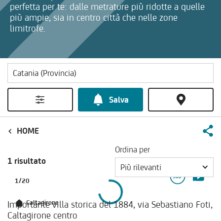
perfetta per te: dalle metrature più ridotte a quelle
più ampie, sia in centro città che nelle zone
limitrofe.
Salva
HOME
Ordina per
1 risultato
Più rilevanti
1
/
20
Importante villa storica del 1884, via Sebastiano Foti,
Caltagirone
Caltagirone centro