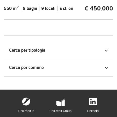
€ 450.000
2
550 m
8 bagni
9 locali
E cl.
en
Cerca per tipologia
Cerca per comune
UniCredit.it
UniCredit Group
LinkedIn