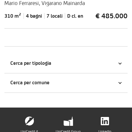
Mario Ferraresi, Vigarano Mainarda
€ 485.000
2
310 m
4 bagni
7 locali
D cl.
en
Cerca per tipologia
Cerca per comune
UniCredit.it
UniCredit Group
LinkedIn