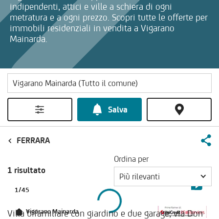
indipendenti, attici e ville a schiera di ogni
metratura e a ogni prezzo. Scopri tutte le offerte per
immobili residenziali in vendita a Vigarano
Mainarda.
Salva
FERRARA
Ordina per
1 risultato
Più rilevanti
1
/
45
Villa bifamiliare con giardino e due garage, via Don
Vigarano Mainarda