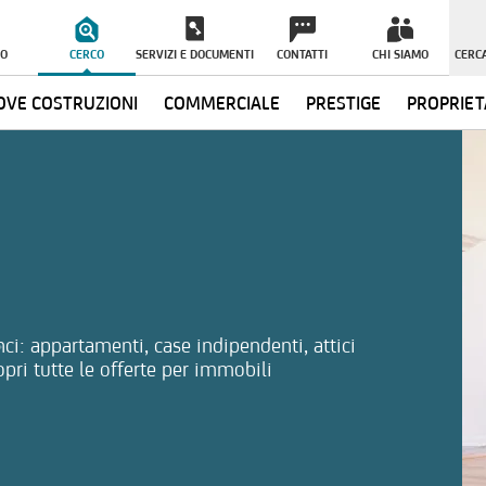
O
CERCO
SERVIZI E DOCUMENTI
CONTATTI
CHI SIAMO
CERCA
VE COSTRUZIONI
COMMERCIALE
PRESTIGE
PROPRIET
ormazioni
ci: appartamenti, case indipendenti, attici
opri tutte le offerte per immobili