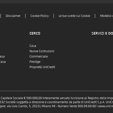
est, aperta sulle splendide colline vinciane: 
vivere momenti di relax, accogliere ospiti o v
La facciata è stata rifatta pochi anni fa, mentr
Disclaimer
Cookie Policy
Le tue scelte sui Cookie
Modello 
prevalentemente agli anni ’70, offrendo quind
il proprio gusto o secondo un progetto di valo
assoluti: centrale, confinante con la chiesa 
CERCO
SERVIZI E D
luogo conosciuto in tutto il mondo per il leg
potenziale, perfetta per chi cerca una propri
Casa
desidera investire in una delle zone più attra
Nuove Costruzioni
casa
Commerciale
casa
Prestige
Proprietà UniCredit
 - Capitale Sociale € 500.000,00 Interamente versato Iscrizione al Registro delle Im
 Società soggetta a direzione e coordinamento da parte di UniCredit S.p.A. UniCre
gale: via Livio Cambi, 5, 20151 Milano MI - Numero Verde 800.89.69.68 | www.unicred