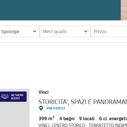
e tipologie
Metri quadri
Prezzo
Vinci
STORICITA', SPAZI E PANORAMA!
VIA UZIELLI
2
399 m
4 bagni
9 locali
G cl.
energet
VINCI, CENTRO STORICO - TERRATETTO IND