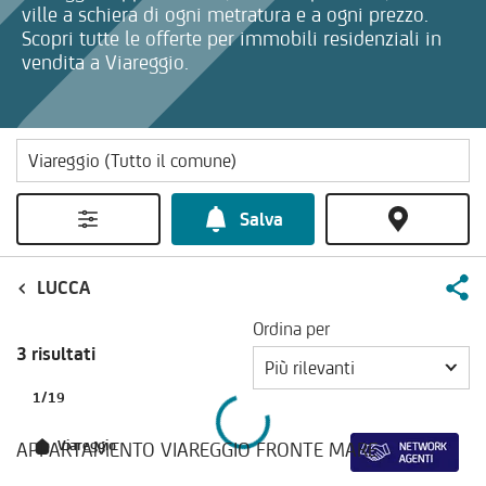
ville a schiera di ogni metratura e a ogni prezzo.
Scopri tutte le offerte per immobili residenziali in
vendita a Viareggio.
Salva
LUCCA
Ordina per
3 risultati
Più rilevanti
1
/
19
APPARTAMENTO VIAREGGIO FRONTE MARE
Viareggio