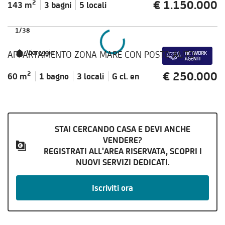
€ 1.150.000
2
143 m
3 bagni
5 locali
1
/
38
APPARTAMENTO ZONA MARE CON POSTO AUTO
Viareggio
€ 250.000
2
60 m
1 bagno
3 locali
G cl.
en
STAI CERCANDO CASA E DEVI ANCHE
VENDERE?
REGISTRATI ALL'AREA RISERVATA, SCOPRI I
NUOVI SERVIZI DEDICATI.
Iscriviti ora