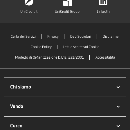
UniCredit.it
UniCredit Group
LinkedIn
Carta dei Servizi
Privacy
Dati Societari
Disclaimer
Cookie Policy
Le tue scelte sui Cookie
Modello di Organizzazione D.Lgs. 231/2001
Accessibilità
Chi siamo
Vendo
Cerco