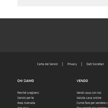
Carta dei Servizi
Privacy
Dati Societari
CHI SIAMO
VENDO
Perché sceglierci
Vendi casa con noi
Servizi per te
Valuta casa online
Area riservata
Come fare per vendere 
App plus
Documenti per vendere 