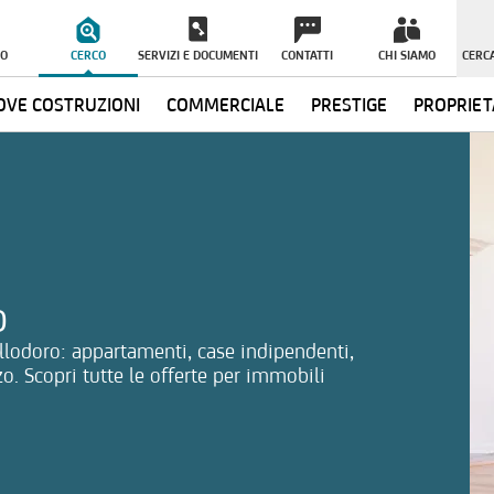
O
CERCO
SERVIZI E DOCUMENTI
CONTATTI
CHI SIAMO
CERCA
VE COSTRUZIONI
COMMERCIALE
PRESTIGE
PROPRIET
ormazioni
o
llodoro: appartamenti, case indipendenti,
zo. Scopri tutte le offerte per immobili