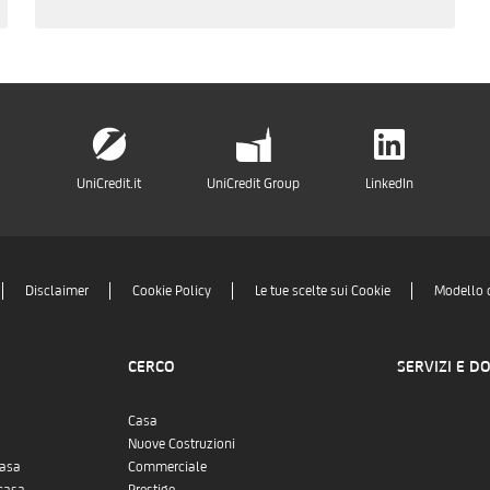
UniCredit.it
UniCredit Group
LinkedIn
Disclaimer
Cookie Policy
Le tue scelte sui Cookie
Modello 
CERCO
SERVIZI E D
Casa
Nuove Costruzioni
casa
Commerciale
casa
Prestige