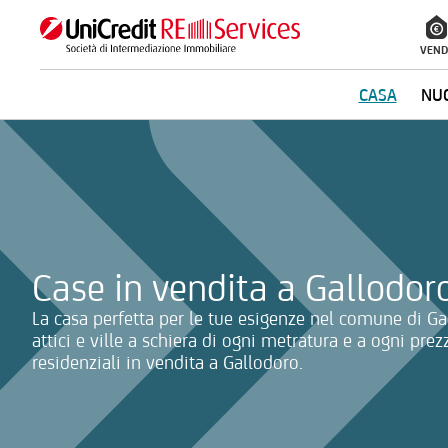
VEND
CASA
NUO
La ricerca verrà inviata automaticamente alla selezione delle inf
Case in vendita a Gallodor
La casa perfetta per le tue esigenze nel comune di Ga
attici e ville a schiera di ogni metratura e a ogni prez
residenziali in vendita a Gallodoro.