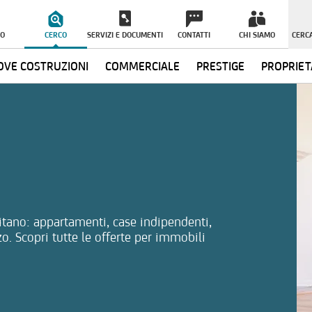
O
CERCO
SERVIZI E DOCUMENTI
CONTATTI
CHI SIAMO
CERCA
VE COSTRUZIONI
COMMERCIALE
PRESTIGE
PROPRIET
ormazioni
itano: appartamenti, case indipendenti,
zo. Scopri tutte le offerte per immobili