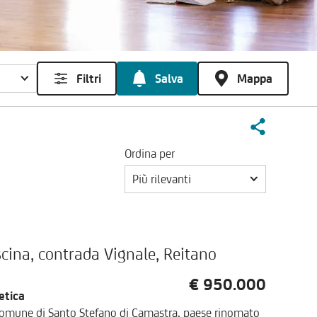
Filtri
Salva
Mappa
Ordina per
Più rilevanti
scina, contrada Vignale, Reitano
€ 950.000
etica
comune di Santo Stefano di Camastra, paese rinomato