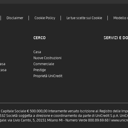
Disclaimer
Cookie Policy
Le tue scelte sui Cookie
Modello 
CERCO
SERVIZI E D
Casa
Nuove Costruzioni
casa
Commerciale
casa
Prestige
Proprietà UniCredit
 - Capitale Sociale € 500.000,00 Interamente versato Iscrizione al Registro delle Im
 Società soggetta a direzione e coordinamento da parte di UniCredit S.p.A. UniCre
gale: via Livio Cambi, 5, 20151 Milano MI - Numero Verde 800.89.69.68 | www.unicred