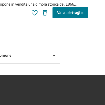
propone in vendita una dimora storica del 1866,
Vai al dettaglio
zo, un'area adibita a sala relax/tv/lettura con camino,
namente, si trovano un ampio portico, una zona relax,
primo che al secondo piano sono presenti,
n camera. Ampio il giardino antistante la proprietà, dal
zona solarium/piscina dove si trova una zona adibita a
oposta commerciale
bile chiamare il numero verde di UniCredit RE Services
comune