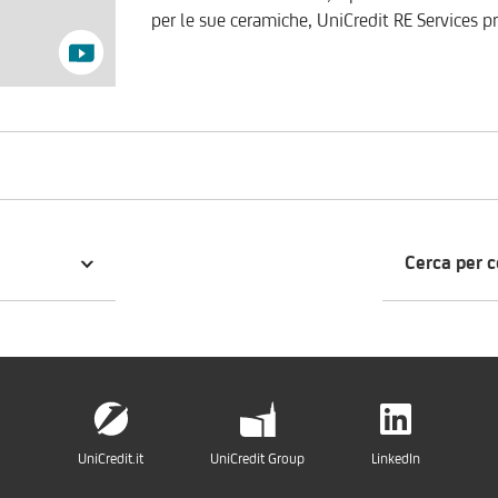
per le sue ceramiche, UniCredit RE Services 
totalmente ristrutturata. Il casale si sviluppa su tre livelli: al piano terra trovano spazio,
internamente, un salone triplo, una zona pran
una cucina e tre servizi con antibagno; ester
una corte ed un terreno di tre ettari. Sia al 
rispettivamente, quattro camere con servizi i
quale si percorre un sentiero che porta alla 
ristoro con tavoli e barbecue. Attualmente l'immobile risulta catastato con categoria D/10, in
quanto utilizzato come attività ricettiva di agriturismo. Per valutare la pr
personalizzata sulle vostre esigenze, è possi
Cerca per 
800.896.968.
UniCredit.it
UniCredit Group
LinkedIn