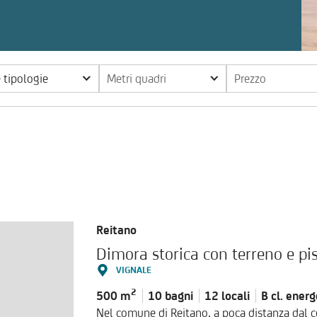
e tipologie
Metri quadri
Prezzo
o
Reitano
Dimora storica con terreno e pi
VIGNALE
2
500 m
10 bagni
12 locali
B cl.
energ
Nel comune di Reitano, a poca distanza dal 