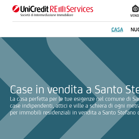
VEND
CASA
NUO
La ricerca verrà inviata automaticamente alla selezione delle inf
Case in vendita a Santo S
La casa perfetta per le tue esigenze nel comune di S
case indipendenti, attici e ville a schiera di ogni metr
per immobili residenziali in vendita a Santo Stefano 