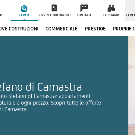
O
CERCO
SERVIZI E DOCUMENTI
CONTATTI
CHI SIAMO
CERCA
VE COSTRUZIONI
COMMERCIALE
PRESTIGE
PROPRIET
ormazioni
tefano di Camastra
anto Stefano di Camastra: appartamenti,
atura e a ogni prezzo. Scopri tutte le offerte
di Camastra.