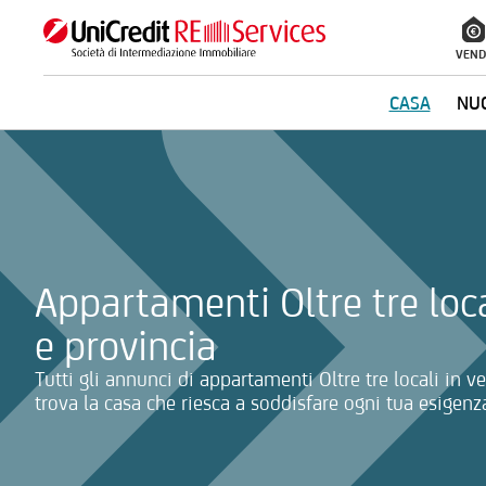
VEND
CASA
NUO
La ricerca verrà inviata automaticamente alla selezione delle inf
Appartamenti Oltre tre loc
e provincia
Tutti gli annunci di appartamenti Oltre tre locali in v
trova la casa che riesca a soddisfare ogni tua esigenza