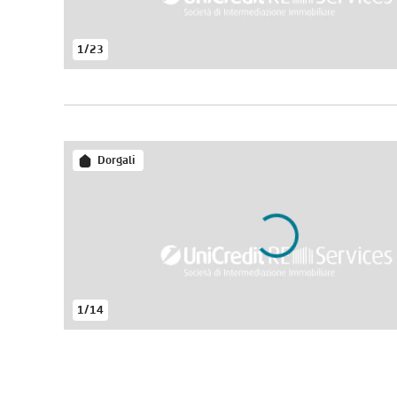
1
/
23
Dorgali
1
/
14