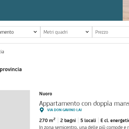
tamento
Metri quadri
Prezzo
ia
provincia
Nuoro
VIA DON GAVINO LAI
2
270 m
2 bagni
5 locali
E cl.
energeti
In zona semicentro, una delle più comode e r