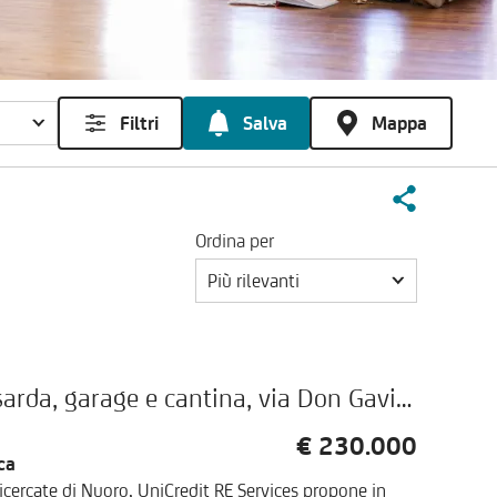
Filtri
Salva
Mappa
Ordina per
Più rilevanti
Appartamento con doppia mansarda, garage e cantina, via Don Gavino Lai, Nuoro
€ 230.000
ca
icercate di Nuoro, UniCredit RE Services propone in