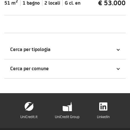
€ 53.000
2
51 m
1 bagno
2 locali
G cl.
en
Cerca per tipologia
Cerca per comune
UniCredit.it
UniCredit Group
LinkedIn