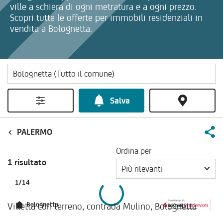
ville a schiera di ogni metratura e a ogni prezzo.
Scopri tutte le offerte per immobili residenziali in
vendita a Bolognetta.
Salva
PALERMO
Ordina per
1 risultato
Più rilevanti
1
/
14
Villetta con terreno, contrada Mulino, Bolognetta
Bolognetta