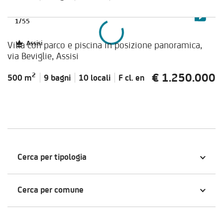
1
/
55
Villa con parco e piscina in posizione panoramica,
Assisi
via Beviglie, Assisi
€ 1.250.000
2
500 m
9 bagni
10 locali
F cl.
en
Cerca per tipologia
Cerca per comune