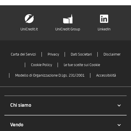
UniCredit.it
UniCredit Group
LinkedIn
Carta dei Servizi
Privacy
Dati Societari
Disclaimer
Cookie Policy
Le tue scelte sui Cookie
Modello di Organizzazione D.Lgs. 231/2001
Accessibilità
Chi siamo
Vendo