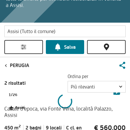
a Assisi.
Salva
PERUGIA
Ordina per
2 risultati
Più rilevanti
1
/
26
Casale d'epoca, via Fonte Vena, località Palazzo,
Assisi
Assisi
€ 560.000
2
450 m
2 bagni
9 locali
C cl.
en