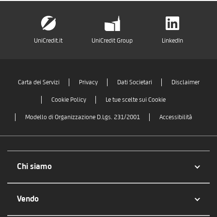
UniCredit.it
UniCredit Group
LinkedIn
Carta dei Servizi
Privacy
Dati Societari
Disclaimer
Cookie Policy
Le tue scelte sui Cookie
Modello di Organizzazione D.Lgs. 231/2001
Accessibilità
Chi siamo
Vendo